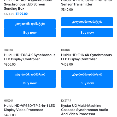
Huidu HD-A6L Asynchronous
Huidu HD-S70 Seven Elements
Synchronous LED Screen
Sensor Transmitter
Sending Box
$
340.00
$
199.00
$
321.00
კალათაში დამატება
კალათაში დამატება
Buy now
Buy now
HUIDU
HUIDU
Huidu HD-T08 4K Synchronous
Huidu HD-T16 4K Synchronous
LED Display Controller
LED Display Controller
$
306.00
$
458.00
კალათაში დამატება
კალათაში დამატება
Buy now
Buy now
HUIDU
KYSTAR
Huidu HD-VP630-TP 2-in-1 LED
Kystar U2 Multi-Machine
Display Video Processor
Cascade Synchronous Audio
And Video Processor
$
492.00