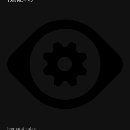
15989854145
leemandisplay